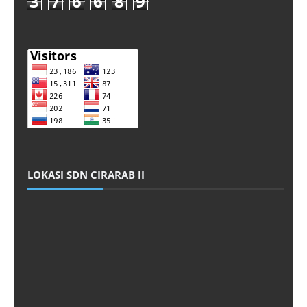
3
7
6
6
8
9
LOKASI SDN CIRARAB II