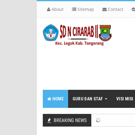
About
Sitemap
Contact
HOME
GURU DAN STAF
VISI MISI
BREAKING NEWS