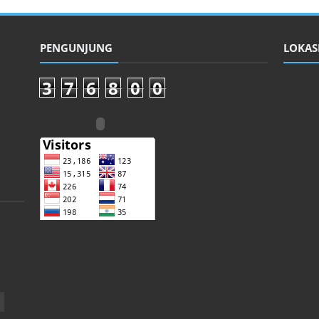
PENGUNJUNG
LOKASI
3
7
6
8
0
0