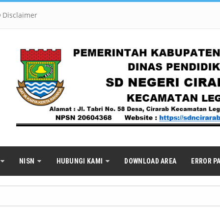
Disclaimer
NISN
HUBUNGI KAMI
DOWNLOAD AREA
ERROR P