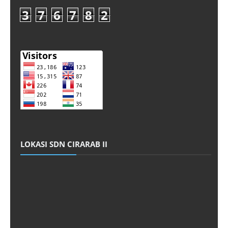
3
7
6
7
8
2
LOKASI SDN CIRARAB II