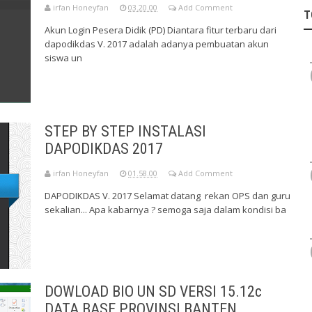
irfan Honeyfan
03.20.00
Add Comment
T
Akun Login Pesera Didik (PD) Diantara fitur terbaru dari
dapodikdas V. 2017 adalah adanya pembuatan akun
siswa un
STEP BY STEP INSTALASI
DAPODIKDAS 2017
irfan Honeyfan
01.58.00
Add Comment
DAPODIKDAS V. 2017 Selamat datang rekan OPS dan guru
sekalian... Apa kabarnya ? semoga saja dalam kondisi ba
DOWLOAD BIO UN SD VERSI 15.12c
DATA BASE PROVINSI BANTEN