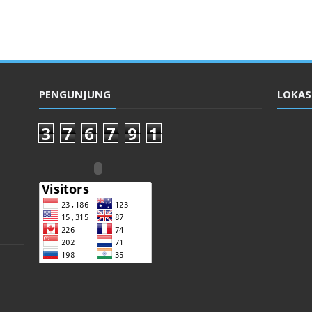
PENGUNJUNG
LOKASI
3
7
6
7
9
1